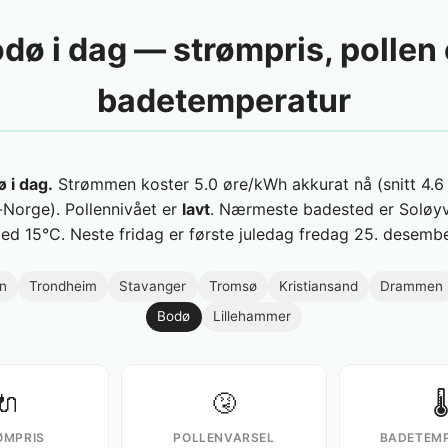
dø i dag — strømpris, pollen
badetemperatur
 i dag.
Strømmen koster 5.0 øre/kWh akkurat nå (snitt 4.6 
Norge). Pollennivået er
lavt
. Nærmeste badested er Soløy
ed 15°C. Neste fridag er første juledag fredag 25. desembe
n
Trondheim
Stavanger
Tromsø
Kristiansand
Drammen
Bodø
Lillehammer
🔌
🤧
🌡
ØMPRIS
POLLENVARSEL
BADETEM