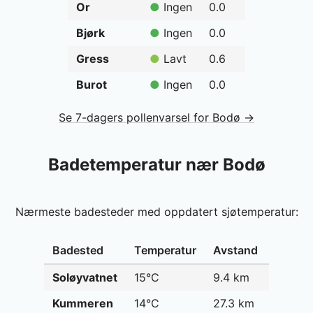
Or
●
Ingen
0.0
Bjørk
●
Ingen
0.0
Gress
●
Lavt
0.6
Burot
●
Ingen
0.0
Se 7-dagers pollenvarsel for Bodø →
Badetemperatur nær Bodø
Nærmeste badesteder med oppdatert sjøtemperatur:
Badested
Temperatur
Avstand
Soløyvatnet
15°C
9.4 km
Kummeren
14°C
27.3 km