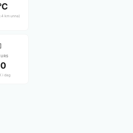
°C
9.4 km unna)

KURS
.0
 i dag