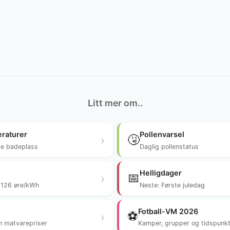
Litt mer om..
raturer
Pollenvarsel
🤧
›
te badeplass
Daglig pollenstatus
s
Helligdager
📅
›
: 126 øre/kWh
Neste: Første juledag
Fotball-VM 2026
⚽
›
 matvarepriser
Kamper, grupper og tidspunk