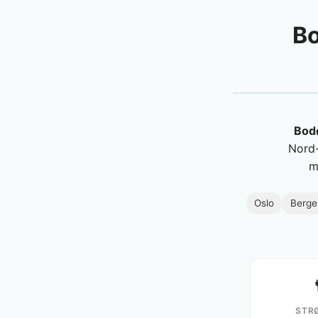
Bo
Bodø
Nord-
m
Oslo
Berge
STR