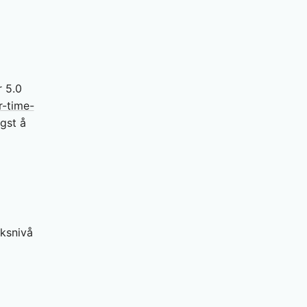
 5.0
r-time-
igst å
aksnivå