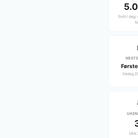
5.
Snitt i dag:
N
NESTE
Første
fredag 2
UKE
Uke 