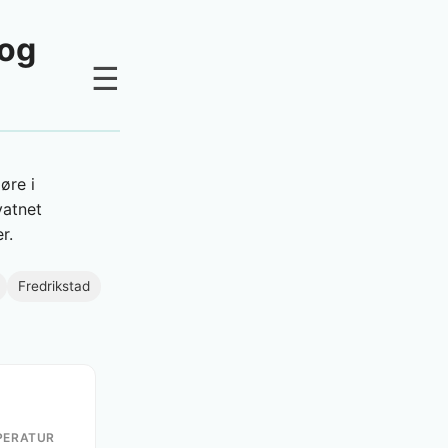
 og
☰
øre i
vatnet
r.
Fredrikstad
️
PERATUR