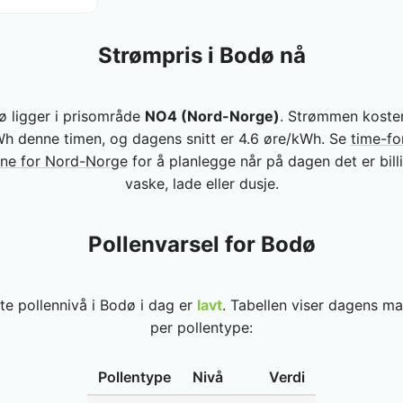
Strømpris i Bodø nå
ø ligger i prisområde
NO4 (Nord-Norge)
. Strømmen koster
h denne timen, og dagens snitt er 4.6 øre/kWh. Se
time-fo
ene for Nord-Norge
for å planlegge når på dagen det er bill
vaske, lade eller dusje.
Pollenvarsel for Bodø
e pollennivå i Bodø i dag er
lavt
. Tabellen viser dagens m
per pollentype:
Pollentype
Nivå
Verdi