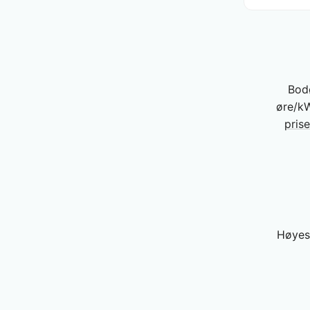
Bod
øre/kW
pris
Høyest