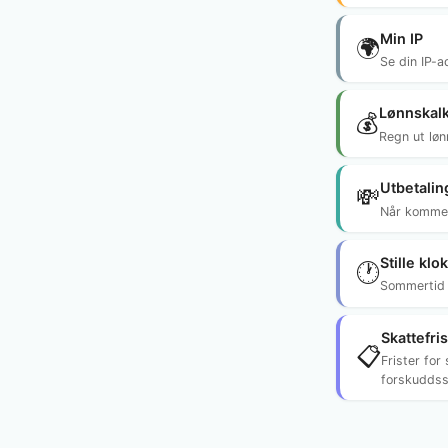
Min IP
🌍
Se din IP-a
Lønnskalk
💰
Regn ut løn
Utbetalin
💸
Når kommer
Stille klo
🕐
Sommertid 
Skattefris
📋
Frister for
forskuddss