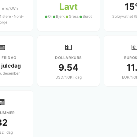
0
Lavt
15
øre/kWh
 4.6 øre · Nord-
Or
Bjørk
Gress
Burot
Soløyvatnet (
orge
📅
💵

 FRIDAG
DOLLARKURS
EURO
9.54
11
 juledag
5. desember
USD/NOK i dag
EUR/NOK
📆
NUMMER
32
32 i dag