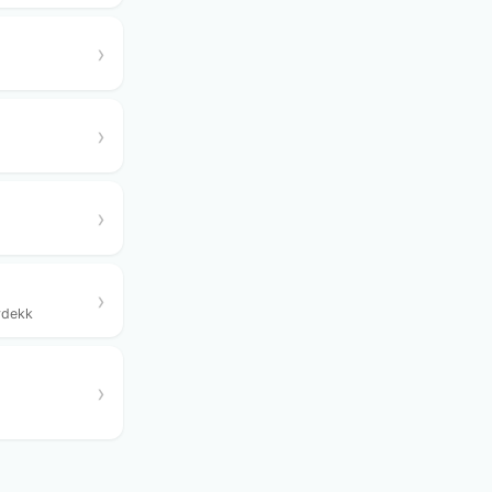
›
›
›
›
rdekk
›