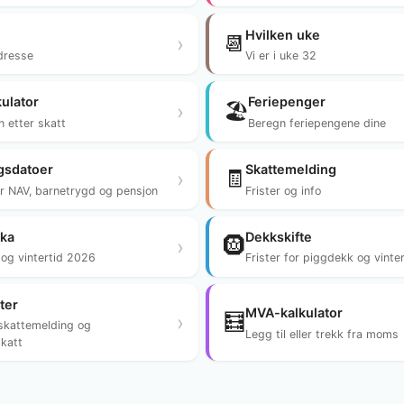
Hvilken uke
📆
›
dresse
Vi er i uke 32
ulator
Feriepenger
🏖️
›
n etter skatt
Beregn feriepengene dine
gsdatoer
Skattemelding
🧾
›
 NAV, barnetrygd og pensjon
Frister og info
kka
Dekkskifte
🛞
›
og vintertid 2026
Frister for piggdekk og vinte
ter
MVA-kalkulator
🧮
›
 skattemelding og
Legg til eller trekk fra moms
katt