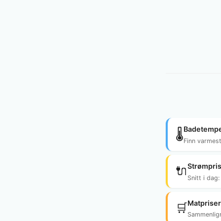
Badetempe
🌡️
Finn varmes
Strømpri
🔌
Snitt i dag
Matpriser
🛒
Sammenlign