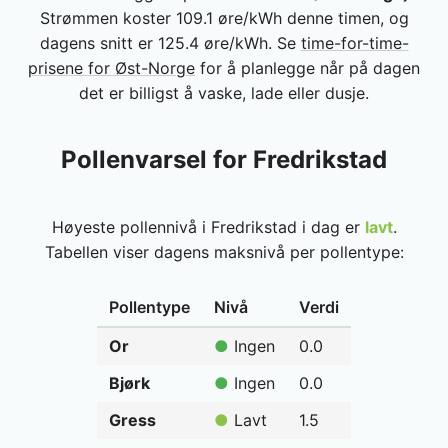
Strømmen koster 109.1 øre/kWh denne timen, og
dagens snitt er 125.4 øre/kWh. Se
time-for-time-
prisene for Øst-Norge
for å planlegge når på dagen
det er billigst å vaske, lade eller dusje.
Pollenvarsel for Fredrikstad
Høyeste pollennivå i Fredrikstad i dag er
lavt
.
Tabellen viser dagens maksnivå per pollentype:
Pollentype
Nivå
Verdi
Or
●
Ingen
0.0
Bjørk
●
Ingen
0.0
Gress
●
Lavt
1.5