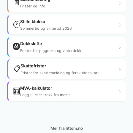
🧾
›
Frister og info
Stille klokka
🕐
›
Sommertid og vintertid 2026
Dekkskifte
🛞
›
Frister for piggdekk og vinterdekk
Skattefrister
📋
›
Frister for skattemelding og forskuddsskatt
MVA-kalkulator
🧮
›
Legg til eller trekk fra moms
Mer fra littom.no