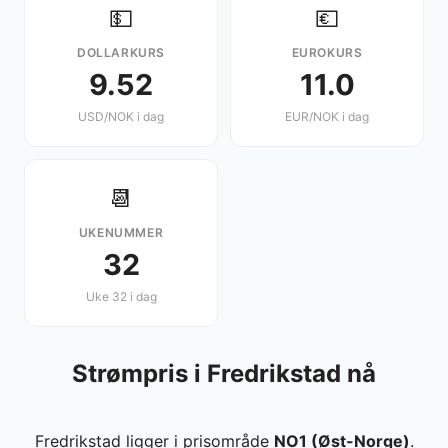
💵
💶
DOLLARKURS
EUROKURS
9.52
11.0
USD/NOK i dag
EUR/NOK i dag
📆
UKENUMMER
32
Uke 32 i dag
Strømpris i Fredrikstad nå
Fredrikstad ligger i prisområde
NO1 (Øst-Norge)
.