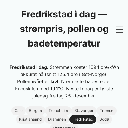
Fredrikstad i dag —
strømpris, pollen og
☰
badetemperatur
Fredrikstad i dag.
Strømmen koster 109.1 øre/kWh
akkurat nå (snitt 125.4 øre i Øst-Norge).
Pollennivået er
lavt
. Nærmeste badested er
Enhuskilen med 19.1°C. Neste fridag er første
juledag fredag 25. desember.
Oslo
Bergen
Trondheim
Stavanger
Tromsø
Kristiansand
Drammen
Fredrikstad
Bodø
Lillehammer