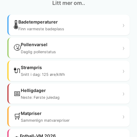
Litt mer om..
Badetemperaturer
🌡️
›
Finn varmeste badeplass
Pollenvarsel
🤧
›
Daglig pollenstatus
Strømpris
🔌
›
Snitt i dag: 125 øre/kWh
Helligdager
📅
›
Neste: Første juledag
Matpriser
🛒
›
Sammenlign matvarepriser
Fotball-VM 2026