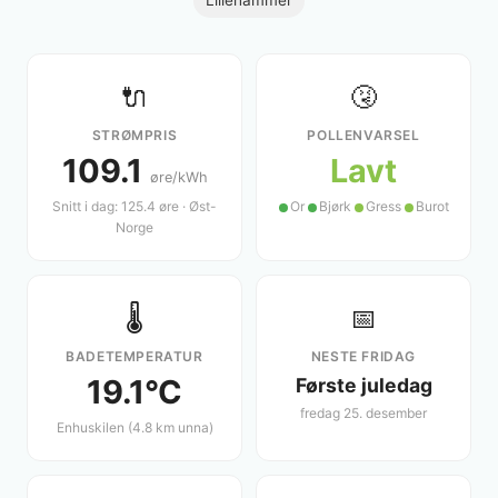
🔌
🤧
STRØMPRIS
POLLENVARSEL
109.1
Lavt
øre/kWh
Snitt i dag: 125.4 øre · Øst-
Or
Bjørk
Gress
Burot
Norge
🌡️
📅
BADETEMPERATUR
NESTE FRIDAG
19.1°C
Første juledag
fredag 25. desember
Enhuskilen (4.8 km unna)