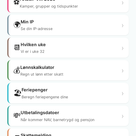
⚽
›
Kamper, grupper og tidspunkter
Min IP
🌍
›
Se din IP-adresse
Hvilken uke
📆
›
Vi er i uke 32
Lønnskalkulator
💰
›
Regn ut lønn etter skatt
Feriepenger
🏖️
›
Beregn feriepengene dine
Utbetalingsdatoer
💸
›
Når kommer NAV, barnetrygd og pensjon
Skattemelding